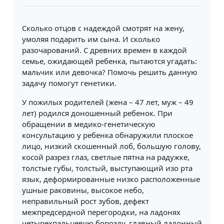
Сколько отцов с надеждой смотрят на жену,
умоляя подарить им сына. И сколько
разочарований. С древних времен в каждой
семье, ожидающей ребенка, пытаются угадать:
мальчик или девочка? Помочь решить данную
задачу помогут генетики.
У пожилых родителей (жена – 47 лет, муж – 49
лет) родился доношенный ребенок. При
обращении в медико-генетическую
консультацию у ребенка обнаружили плоское
лицо, низкий скошенный лоб, большую голову,
косой разрез глаз, светлые пятна на радужке,
толстые губы, толстый, выступающий изо рта
язык, деформированные низко расположенные
ушные раковины, высокое небо,
неправильный рост зубов, дефект
межпредсердной перегородки, на ладонях
четырехпальцевую борозду, главный ладонный