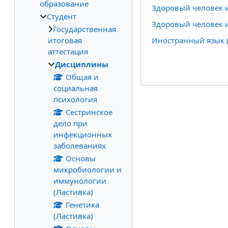
образование
Здоровый человек и
Студент
Здоровый человек и
Государственная
итоговая
Иностранный язык (
аттестация
Дисциплины
Общая и
социальная
психология
Сестринское
дело при
инфекционных
заболеваниях
Основы
микробиологии и
иммунологии
(Ластивка)
Генетика
(Ластивка)