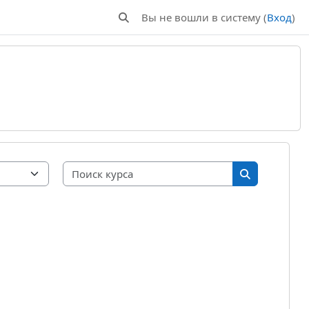
Вы не вошли в систему (
Вход
)
Изменить данные поисковой строки
Поиск курса
Поиск курса
3
ющая страница