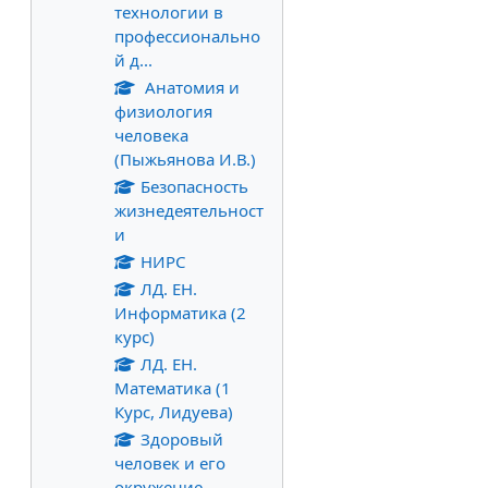
технологии в
профессионально
й д...
Анатомия и
физиология
человека
(Пыжьянова И.В.)
Безопасность
жизнедеятельност
и
НИРС
ЛД. ЕН.
Информатика (2
курс)
ЛД. ЕН.
Математика (1
Курс, Лидуева)
Здоровый
человек и его
окружение