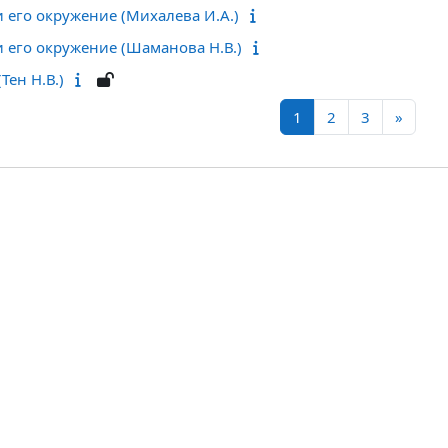
 его окружение (Михалева И.А.)
 его окружение (Шаманова Н.В.)
Тен Н.В.)
Страница 1
Страница 2
Страница 
Следу
1
2
3
»