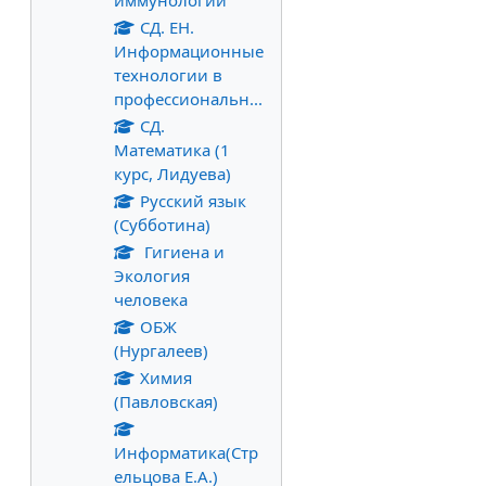
иммунологии
СД. ЕН.
Информационные
технологии в
профессиональн...
СД.
Математика (1
курс, Лидуева)
Русский язык
(Субботина)
Гигиена и
Экология
человека
ОБЖ
(Нургалеев)
Химия
(Павловская)
Информатика(Стр
ельцова Е.А.)