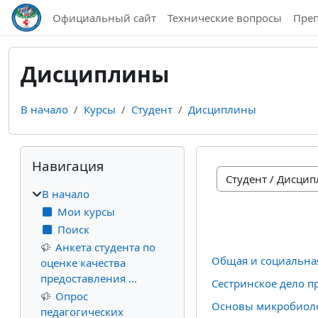
Перейти к основному содержанию
Официальный сайт
Технические вопросы
Пре
Дисциплины
В начало
Курсы
Студент
Дисциплины
Блоки
Пропустить Навигация
Навигация
Категории курсов
В начало
Мои курсы
Поиск
Анкета студента по
Общая и социальна
оценке качества
предоставления ...
Сестринское дело 
Опрос
Основы микробиоло
педагогических