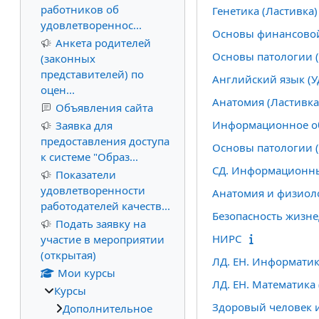
работников об
Генетика (Ластивка)
удовлетвореннос...
Основы финансовой
Анкета родителей
Основы патологии (
(законных
представителей) по
Английский язык (У
оцен...
Анатомия (Ластивка
Объявления сайта
Информационное об
Заявка для
предоставления доступа
Основы патологии 
к системе "Образ...
СД. Информационные
Показатели
удовлетворенности
Анатомия и физиоло
работодателей качеств...
Безопасность жизне
Подать заявку на
НИРС
участие в мероприятии
(открытая)
ЛД. ЕН. Информатика
Мои курсы
ЛД. ЕН. Математика 
Курсы
Здоровый человек и
Дополнительное