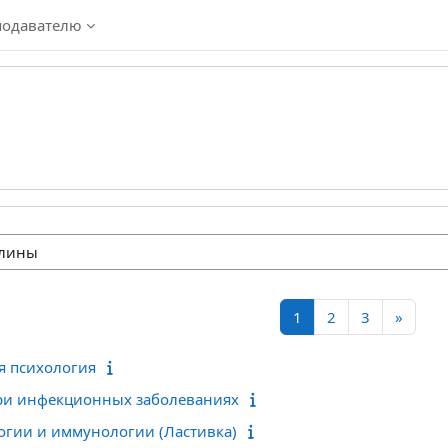
подавателю
Страница 1
Страница 2
Страница 
Следу
1
2
3
»
я психология
при инфекционных заболеваниях
гии и иммунологии (Ластивка)