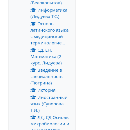
(Белокопытов)
Информатика
(Лидуева Т.С.)
Основы
латинского языка
с медицинской
терминологие...
СД. ЕН.
Математика (2
курс, Лидуева)
Введение в
специальность
(Тютрина)
История
Иностранный
язык (Суворова
Т.И.)
ЛД, СД Основы
микробиологии и