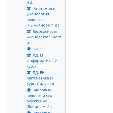
й д...
Анатомия и
физиология
человека
(Пыжьянова И.В.)
Безопасность
жизнедеятельност
и
НИРС
ЛД. ЕН.
Информатика (2
курс)
ЛД. ЕН.
Математика (1
Курс, Лидуева)
Здоровый
человек и его
окружение
(Бобина Н.И.)
Здоровый