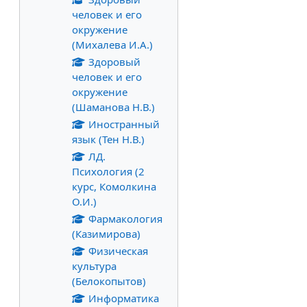
человек и его
окружение
(Михалева И.А.)
Здоровый
человек и его
окружение
(Шаманова Н.В.)
Иностранный
язык (Тен Н.В.)
ЛД.
Психология (2
курс, Комолкина
О.И.)
Фармакология
(Казимирова)
Физическая
культура
(Белокопытов)
Информатика