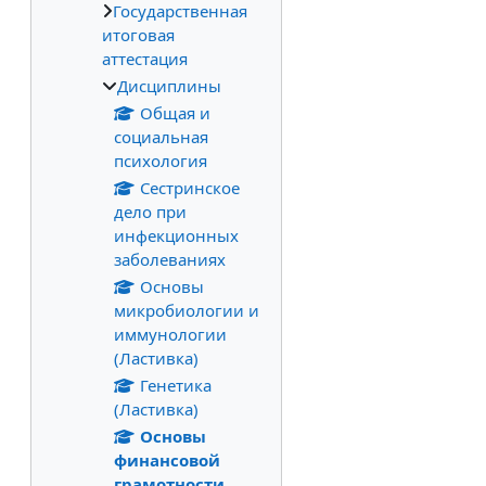
Государственная
итоговая
аттестация
Дисциплины
Общая и
социальная
психология
Сестринское
дело при
инфекционных
заболеваниях
Основы
микробиологии и
иммунологии
(Ластивка)
Генетика
(Ластивка)
Основы
финансовой
грамотности