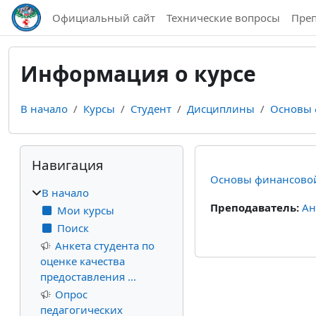
Перейти к основному содержанию
Официальный сайт
Технические вопросы
Пре
Информация о курсе
В начало
Курсы
Студент
Дисциплины
Основы 
Блоки
Пропустить Навигация
Навигация
Основы финансовой
В начало
Преподаватель:
Ан
Мои курсы
Поиск
Анкета студента по
оценке качества
предоставления ...
Опрос
педагогических