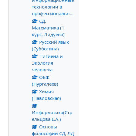
Информационные
технологии в
профессиональн...
СД.
Математика (1
курс, Лидуева)
Русский язык
(Субботина)
Гигиена и
Экология
человека
ОБЖ
(Нургалеев)
Химия
(Павловская)
Информатика(Стр
ельцова Е.А.)
Основы
философии СД, ЛД