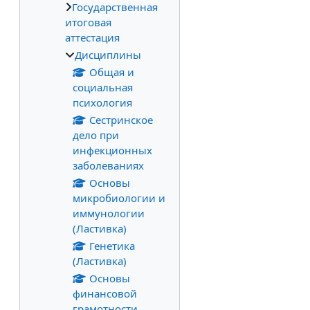
Государственная
итоговая
аттестация
Дисциплины
Общая и
социальная
психология
Сестринское
дело при
инфекционных
заболеваниях
Основы
микробиологии и
иммунологии
(Ластивка)
Генетика
(Ластивка)
Основы
финансовой
грамотности