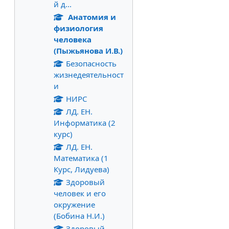
й д...
Анатомия и
физиология
человека
(Пыжьянова И.В.)
Безопасность
жизнедеятельност
и
НИРС
ЛД. ЕН.
Информатика (2
курс)
ЛД. ЕН.
Математика (1
Курс, Лидуева)
Здоровый
человек и его
окружение
(Бобина Н.И.)
Здоровый