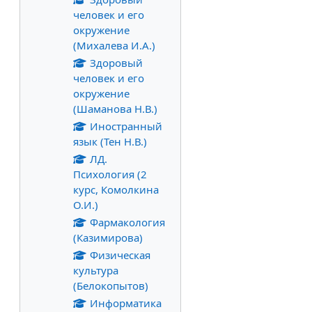
человек и его
окружение
(Михалева И.А.)
Здоровый
человек и его
окружение
(Шаманова Н.В.)
Иностранный
язык (Тен Н.В.)
ЛД.
Психология (2
курс, Комолкина
О.И.)
Фармакология
(Казимирова)
Физическая
культура
(Белокопытов)
Информатика