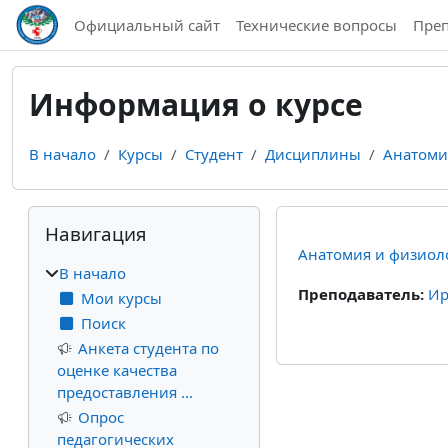
Перейти к основному содержанию
Официальный сайт
Технические вопросы
Пре
Информация о курсе
В начало
Курсы
Студент
Дисциплины
Анатоми
Блоки
Пропустить Навигация
Навигация
Анатомия и физиоло
В начало
Преподаватель:
Ир
Мои курсы
Поиск
Анкета студента по
оценке качества
предоставления ...
Опрос
педагогических