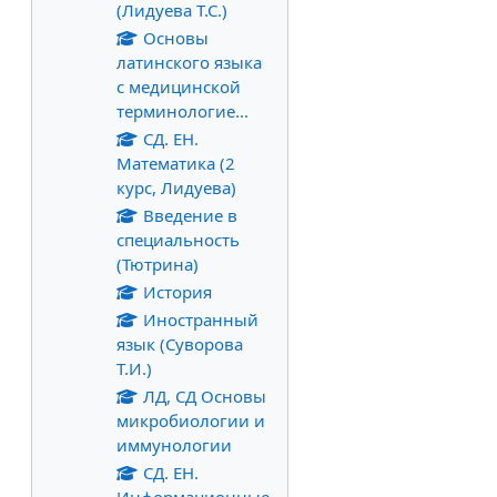
(Лидуева Т.С.)
Основы
латинского языка
с медицинской
терминологие...
СД. ЕН.
Математика (2
курс, Лидуева)
Введение в
специальность
(Тютрина)
История
Иностранный
язык (Суворова
Т.И.)
ЛД, СД Основы
микробиологии и
иммунологии
СД. ЕН.