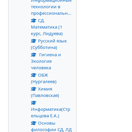
Информационные
технологии в
профессиональн...
СД.
Математика (1
курс, Лидуева)
Русский язык
(Субботина)
Гигиена и
Экология
человека
ОБЖ
(Нургалеев)
Химия
(Павловская)
Информатика(Стр
ельцова Е.А.)
Основы
философии СД, ЛД