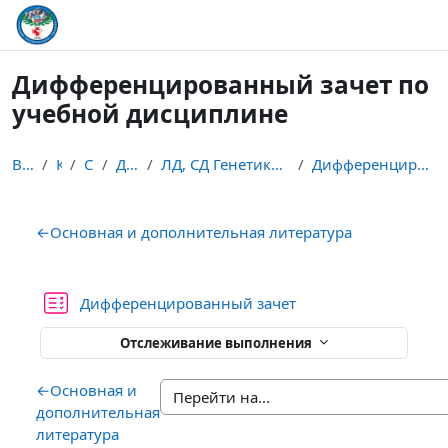
Перейти к основному содержанию
Дифференцированный зачет по
учебной дисциплине
В начало
Курсы
Студент
Дисциплины
ЛД, СД Генетика человека с основами медицинской ге...
Дифференцированный зачет по учебной дисциплине
Section outline
←
Основная и дополнительная литература
Тест
Дифференцированный зачет
Отслеживание выполнения
←
Основная и
дополнительная
литература