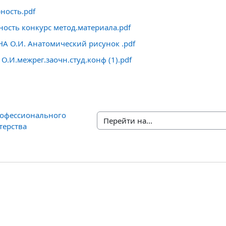
рность.pdf
ность конкурс метод.материала.pdf
 О.И. Анатомический рисунок .pdf
О.И.межрег.заочн.студ.конф (1).pdf
офессионального  
Перейти на...
терства