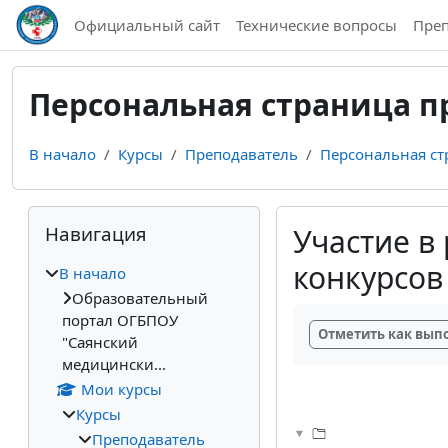
Перейти к основному содержанию
Официальный сайт
Технические вопросы
Пре
Персональная страница п
В начало
Курсы
Преподаватель
Персональная ст
Блоки
Пропустить Навигация
Навигация
Участие в
конкурсов
В начало
Образовательный
Требуемые услови
портал ОГБПОУ
Отметить как вы
"Саянский
медицински...
Мои курсы
Курсы
Преподаватель