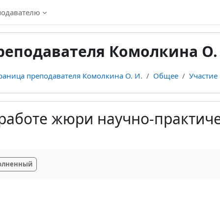
подавателю
реподавателя Комолкина О.
раница преподавателя Комолкина О. И.
Общее
Участие
 работе жюри научно-практич
я завершения
полненный