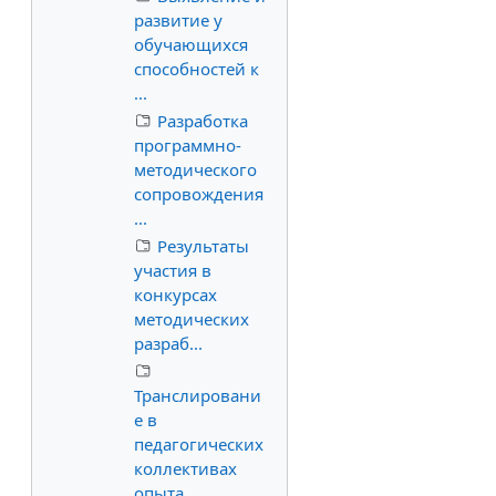
развитие у
обучающихся
способностей к
...
Разработка
программно-
методического
сопровождения
...
Результаты
участия в
конкурсах
методических
разраб...
Транслировани
е в
педагогических
коллективах
опыта ...