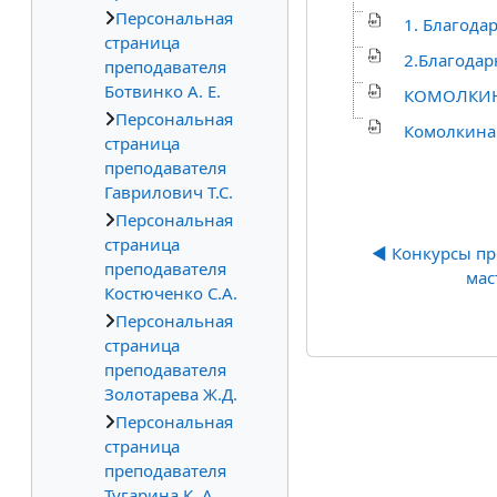
Персональная
1. Благода
страница
2.Благодар
преподавателя
Ботвинко А. Е.
КОМОЛКИНА
Персональная
Комолкина 
страница
преподавателя
Гаврилович Т.С.
Персональная
страница
◀︎ Конкурсы пр
преподавателя
мас
Костюченко С.А.
Персональная
страница
преподавателя
Золотарева Ж.Д.
Персональная
страница
преподавателя
Тугарина К. А.