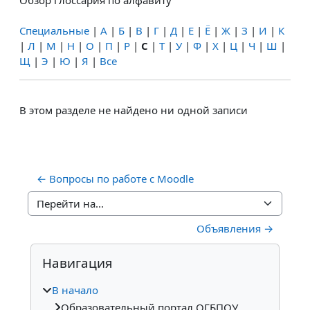
Обзор глоссария по алфавиту
Специальные
|
А
|
Б
|
В
|
Г
|
Д
|
Е
|
Ё
|
Ж
|
З
|
И
|
К
|
Л
|
М
|
Н
|
О
|
П
|
Р
|
С
|
Т
|
У
|
Ф
|
Х
|
Ц
|
Ч
|
Ш
|
Щ
|
Э
|
Ю
|
Я
|
Все
В этом разделе не найдено ни одной записи
← Вопросы по работе с Moodle
Перейти на...
Объявления →
Блоки
Пропустить Навигация
Навигация
В начало
Образовательный портал ОГБПОУ