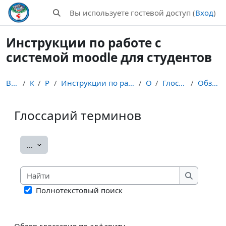
Перейти к основному содержанию
Вы используете гостевой доступ (
Вход
)
Изменить данные поисковой строки
Инструкции по работе с
системой moodle для студентов
В начало
Курсы
Разное
Инструкции по работе с системой moodle для студентов
Общее
Глоссарий терминов
Обзор по алфавиту
Глоссарий терминов
Требуемые условия завершения
Экспорт записей
...
Найти
Найти
Полнотекстовый поиск