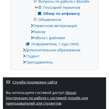
Вопросы по работе с Moodle
Глоссарий терминов
Обзор по алфавиту
Объявления
Первичная авторизация
Разное
Работа с файлами
Информатика, 1 курс (test)
Дополнительное образование
Студент
Преподаватель
Дополнительные блоки
Служба поддержки сайта
Вы используете гостевой доступ (
Вход
)
Инструкции по работе с системой moodle для
преподавателей для студентов