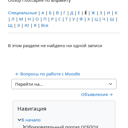
Обзор глоссария по алфавиту
Специальные
|
А
|
Б
|
В
|
Г
|
Д
|
Е
|
Ё
|
Ж
|
З
|
И
|
К
|
Л
|
М
|
Н
|
О
|
П
|
Р
|
С
|
Т
|
У
|
Ф
|
Х
|
Ц
|
Ч
|
Ш
|
Щ
|
Э
|
Ю
|
Я
|
Все
В этом разделе не найдено ни одной записи
← Вопросы по работе с Moodle
Перейти на...
Объявления →
Блоки
Пропустить Навигация
Навигация
В начало
Образовательный портал ОГБПОУ