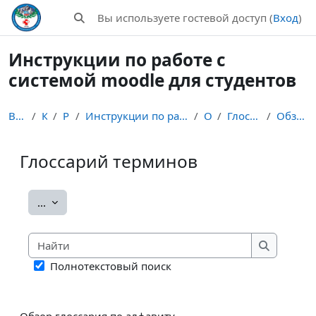
Перейти к основному содержанию
Вы используете гостевой доступ (
Вход
)
Изменить данные поисковой строки
Инструкции по работе с
системой moodle для студентов
В начало
Курсы
Разное
Инструкции по работе с системой moodle для студентов
Общее
Глоссарий терминов
Обзор по алфавиту
Глоссарий терминов
Требуемые условия завершения
Экспорт записей
...
Найти
Найти
Полнотекстовый поиск