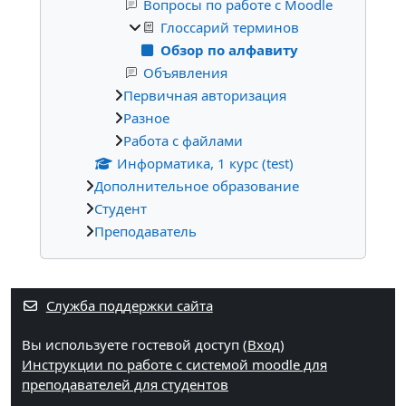
Вопросы по работе с Moodle
Глоссарий терминов
Обзор по алфавиту
Объявления
Первичная авторизация
Разное
Работа с файлами
Информатика, 1 курс (test)
Дополнительное образование
Студент
Преподаватель
Дополнительные блоки
Служба поддержки сайта
Вы используете гостевой доступ (
Вход
)
Инструкции по работе с системой moodle для
преподавателей для студентов